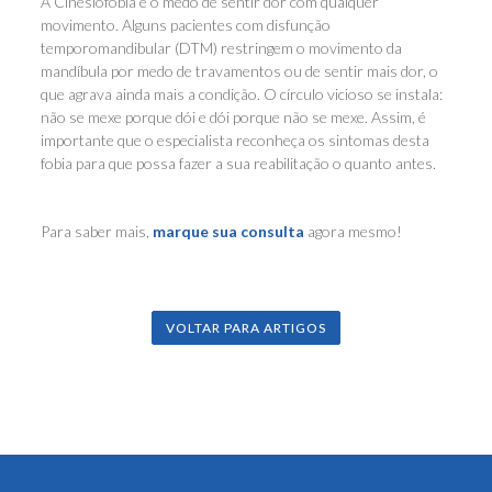
A Cinesiofobia é o medo de sentir dor com qualquer
movimento. Alguns pacientes com disfunção
temporomandibular (DTM) restringem o movimento da
mandíbula por medo de travamentos ou de sentir mais dor, o
que agrava ainda mais a condição. O círculo vicioso se instala:
não se mexe porque dói e dói porque não se mexe. Assim, é
importante que o especialista reconheça os sintomas desta
fobia para que possa fazer a sua reabilitação o quanto antes.
Para saber mais,
marque sua consulta
agora mesmo!
VOLTAR PARA ARTIGOS