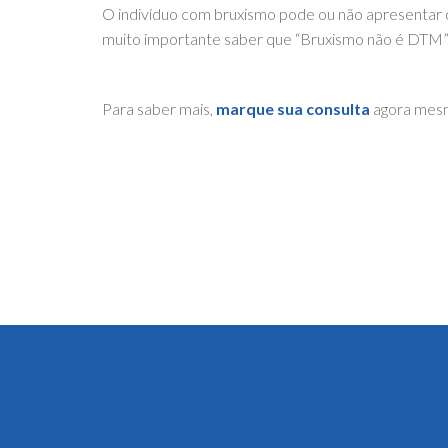
O indivíduo com bruxismo pode ou não apresentar d
muito importante saber que “Bruxismo não é DTM”
Para saber mais,
marque sua consulta
agora mes