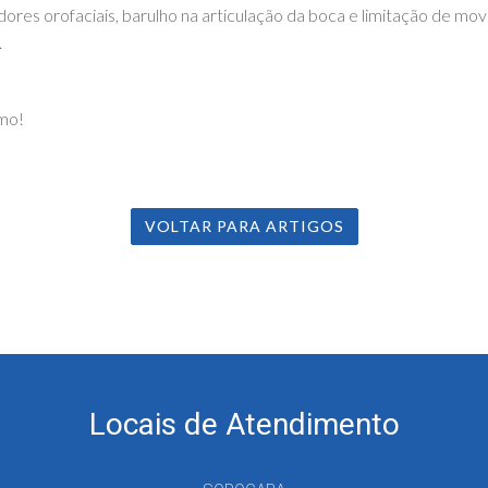
ores orofaciais, barulho na articulação da boca e limitação de mo
.⠀
mo!
VOLTAR PARA ARTIGOS
Locais de Atendimento